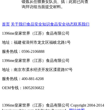
锻炼从任猥亵女队员、搞：此前已向查
询拜访组当面提交材料。
首页
关于我们
食品安全知识
食品安全动态
联系我们
1396me皇家世界（江苏）食品有限公司
地址：福建省漳州市龙文区福岐北路1号
服务热线：0596-2106888
1396me皇家世界（江苏）食品有限公司
地址：南京市溧水经济开发区溧星路97号
服务热线：400-881-6208
OEM专线：18052036822
1396me皇家世界（江苏）食品有限公司
Copyright 2004-2014