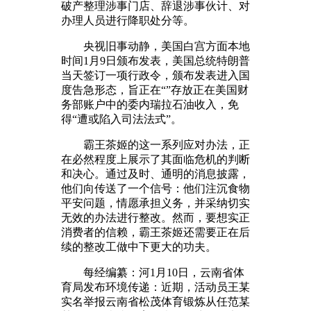
破产整理涉事门店、辞退涉事伙计、对
办理人员进行降职处分等。
央视旧事动静，美国白宫方面本地
时间1月9日颁布发表，美国总统特朗普
当天签订一项行政令，颁布发表进入国
度告急形态，旨正在“”存放正在美国财
务部账户中的委内瑞拉石油收入，免
得“遭或陷入司法法式”。
霸王茶姬的这一系列应对办法，正
在必然程度上展示了其面临危机的判断
和决心。通过及时、通明的消息披露，
他们向传送了一个信号：他们注沉食物
平安问题，情愿承担义务，并采纳切实
无效的办法进行整改。然而，要想实正
消费者的信赖，霸王茶姬还需要正在后
续的整改工做中下更大的功夫。
每经编纂：河1月10日，云南省体
育局发布环境传递：近期，活动员王某
实名举报云南省松茂体育锻炼从任范某